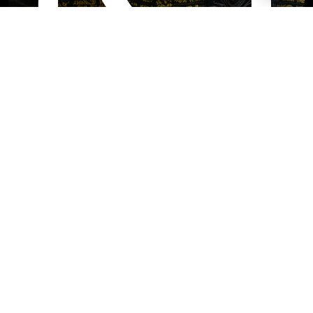
PRODUCTOS
QUIENES SOMOS
MAYORISTAS
PREGUNTAS FRECUENTES
CONTACTO
Local
WhatsApp
Bogotá 3496, Flores, CABA
5491140860863
Lunes a Viernes: 07:00 a 16:30 hs.